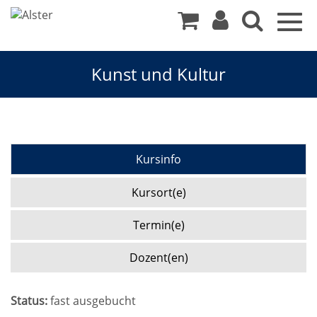
Togg
navig
Kunst und Kultur
Kursinfo
Kursort(e)
Termin(e)
Dozent(en)
Status:
fast ausgebucht