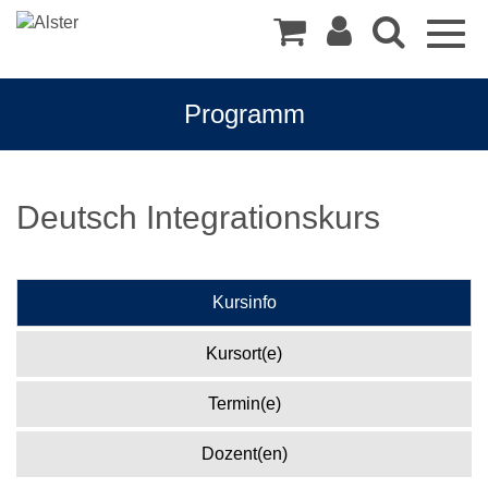
Togg
navig
Programm
Deutsch Integrationskurs
Kursinfo
Kursort(e)
Termin(e)
Dozent(en)