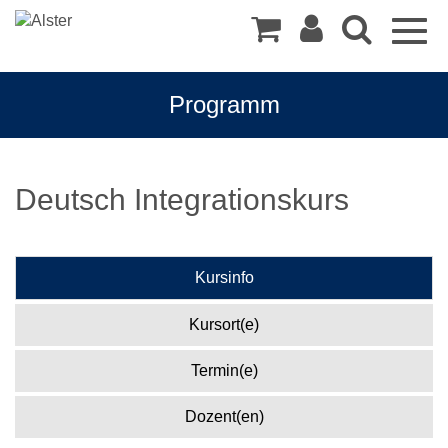
Togg
navig
Programm
Deutsch Integrationskurs
Kursinfo
Kursort(e)
Termin(e)
Dozent(en)