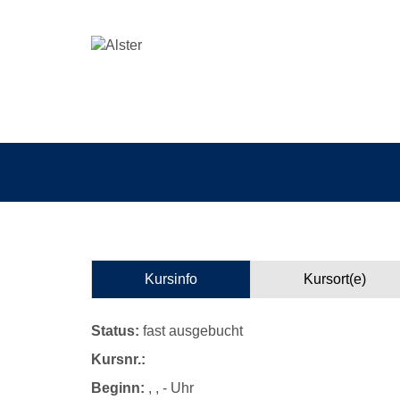
Kursinfo
Kursort(e)
Status:
fast ausgebucht
Kursnr.:
Beginn:
, , - Uhr