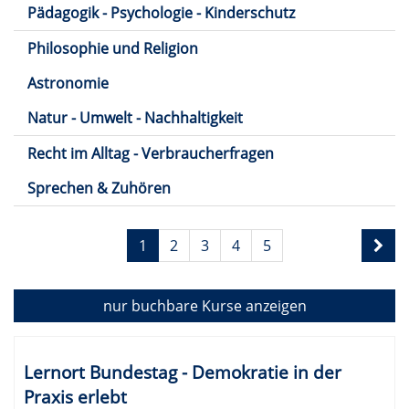
Pädagogik - Psychologie - Kinderschutz
Philosophie und Religion
Astronomie
Natur - Umwelt - Nachhaltigkeit
Recht im Alltag - Verbraucherfragen
Sprechen & Zuhören
Seite
1
2
3
4
5
1
von
5
nur buchbare
Kurse anzeigen
Kursübersicht.
Tabellenüberschriften
Lernort Bundestag - Demokratie in der
können
Praxis erlebt
sortiert