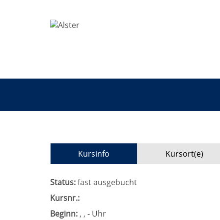
Kursinfo
Kursort(e)
Status:
fast ausgebucht
Kursnr.:
Beginn:
, , - Uhr