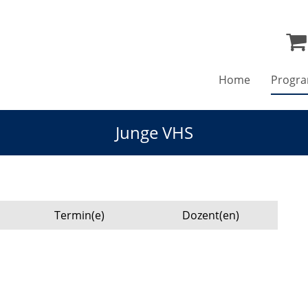
Home
Progr
Junge VHS
Termin(e)
Dozent(en)