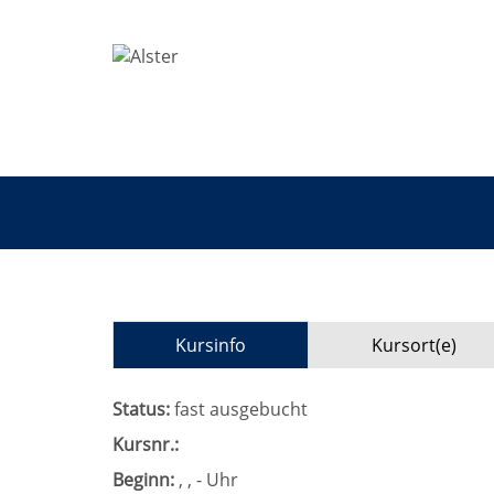
Kursinfo
Kursort(e)
Status:
fast ausgebucht
Kursnr.:
Beginn:
, , - Uhr