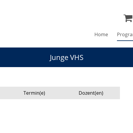
Home
Progr
Junge VHS
Termin(e)
Dozent(en)