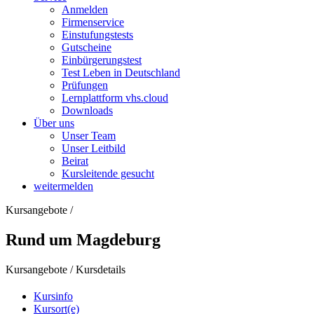
Anmelden
Firmenservice
Einstufungstests
Gutscheine
Einbürgerungstest
Test Leben in Deutschland
Prüfungen
Lernplattform vhs.cloud
Downloads
Über uns
Unser Team
Unser Leitbild
Beirat
Kursleitende gesucht
weitermelden
Kursangebote
/
Rund um Magdeburg
Kursangebote
/
Kursdetails
Kursinfo
Kursort(e)