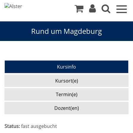
Togg
navig
Rund um Magdeburg
Kursinfo
Kursort(e)
Termin(e)
Dozent(en)
Status:
fast ausgebucht