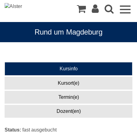
Togg
navig
Rund um Magdeburg
Kursinfo
Kursort(e)
Termin(e)
Dozent(en)
Status:
fast ausgebucht