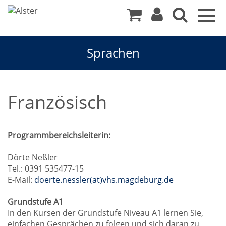
Togg
navig
Sprachen
Französisch
Programmbereichsleiterin:
Dörte Neßler
Tel.: 0391 535477-15
E-Mail:
doerte.nessler(at)vhs.magdeburg.de
Grundstufe A1
In den Kursen der Grundstufe Niveau A1 lernen Sie,
einfachen Gesprächen zu folgen und sich daran zu