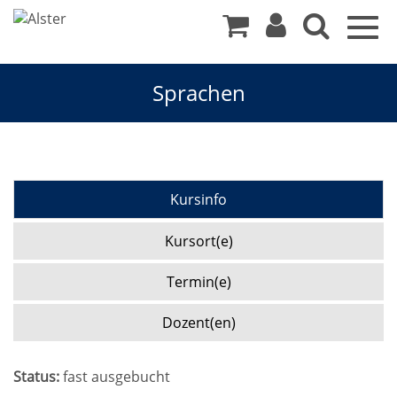
Togg
navig
Sprachen
Kursinfo
Kursort(e)
Termin(e)
Dozent(en)
Status:
fast ausgebucht