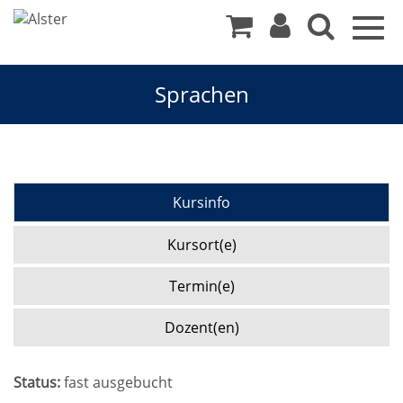
Togg
navig
Sprachen
Kursinfo
Kursort(e)
Termin(e)
Dozent(en)
Status:
fast ausgebucht