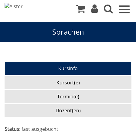
Togg
navig
Sprachen
Kursinfo
Kursort(e)
Termin(e)
Dozent(en)
Status:
fast ausgebucht