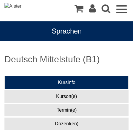
Togg
navig
Sprachen
Deutsch Mittelstufe (B1)
Kursinfo
Kursort(e)
Termin(e)
Dozent(en)