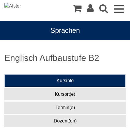
Togg
navig
Sprachen
Englisch Aufbaustufe B2
Kursinfo
Kursort(e)
Termin(e)
Dozent(en)