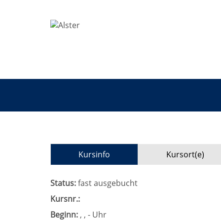
Kursinfo
Kursort(e)
Status:
fast ausgebucht
Kursnr.:
Beginn:
, , - Uhr