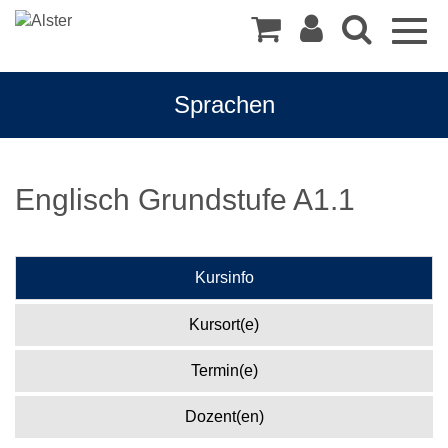
Togg
navig
Sprachen
Englisch Grundstufe A1.1
Kursinfo
Kursort(e)
Termin(e)
Dozent(en)