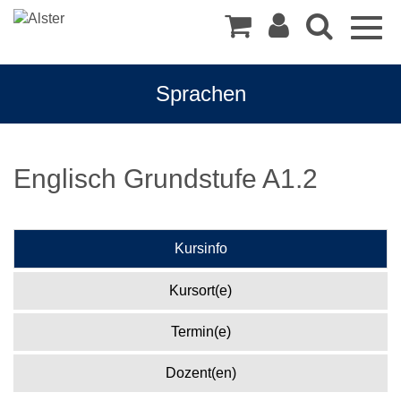
Togg
navig
Sprachen
Englisch Grundstufe A1.2
Kursinfo
Kursort(e)
Termin(e)
Dozent(en)