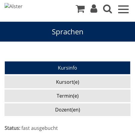
Togg
navig
Sprachen
Kursinfo
Kursort(e)
Termin(e)
Dozent(en)
Status:
fast ausgebucht