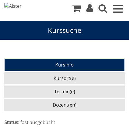
Togg
navig
Kurssuche
Kursinfo
Kursort(e)
Termin(e)
Dozent(en)
Status:
fast ausgebucht