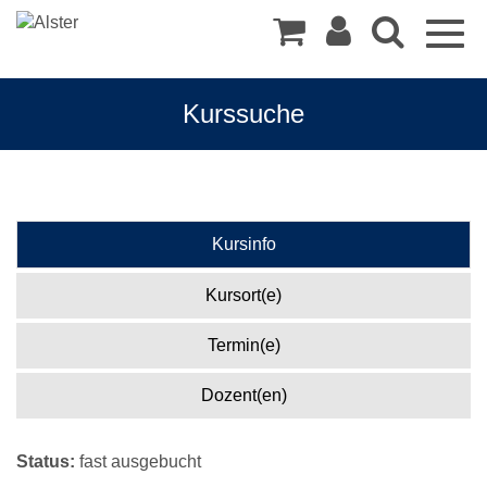
Togg
navig
Kurssuche
Kursinfo
Kursort(e)
Termin(e)
Dozent(en)
Status:
fast ausgebucht