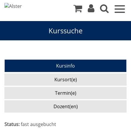
Togg
navig
Kurssuche
Kursinfo
Kursort(e)
Termin(e)
Dozent(en)
Status:
fast ausgebucht