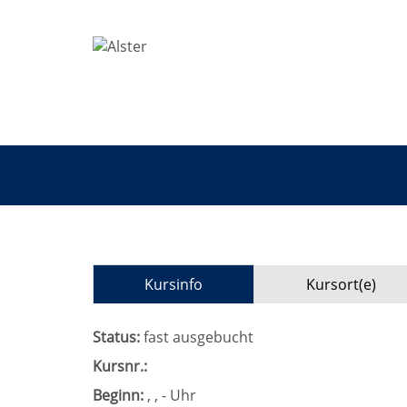
Kursinfo
Kursort(e)
Status:
fast ausgebucht
Kursnr.:
Beginn:
, , - Uhr