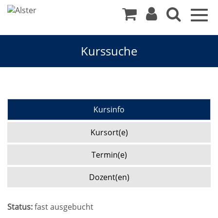
Togg
navig
Kurssuche
Kursinfo
Kursort(e)
Termin(e)
Dozent(en)
Status:
fast ausgebucht