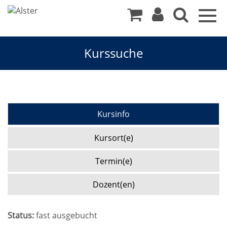
Togg
navig
Kurssuche
Kursinfo
Kursort(e)
Termin(e)
Dozent(en)
Status:
fast ausgebucht