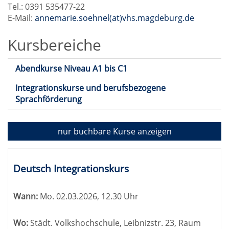
Tel.: 0391 535477-22
E-Mail:
annemarie.soehnel(at)vhs.magdeburg.de
Kursbereiche
Abendkurse Niveau A1 bis C1
Integrationskurse und berufsbezogene
Sprachförderung
nur buchbare
Kurse anzeigen
Kursübersicht.
Tabellenüberschriften
Deutsch Integrationskurs
können
sortiert
Wann:
Mo.
02.03.2026, 12.30 Uhr
werden.
Wo:
Städt. Volkshochschule, Leibnizstr. 23, Raum